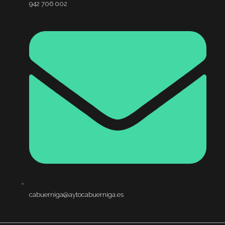
942 706 002
cabuerniga@aytocabuerniga.es