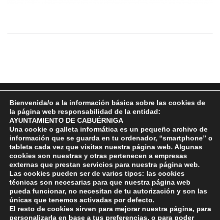
Bienvenida/o a la información básica sobre las cookies de
la página web responsabilidad de la entidad:
AYUNTAMIENTO DE CABUÉRNIGA
Una cookie o galleta informática es un pequeño archivo de
información que se guarda en tu ordenador, “smartphone” o
tableta cada vez que visitas nuestra página web. Algunas
cookies son nuestras y otras pertenecen a empresas
Plaza Manuel Llano, 70, 39510, Cabuérniga, Cantabria
externas que prestan servicios para nuestra página web.
942 706 001
Las cookies pueden ser de varios tipos: las cookies
942 706 002
técnicas son necesarias para que nuestra página web
cabuerniga@aytocabuerniga.es
pueda funcionar, no necesitan de tu autorización y son las
únicas que tenemos activadas por defecto.
Compromiso con la Protección de Datos Personales
El resto de cookies sirven para mejorar nuestra página, para
Política de privacidad
personalizarla en base a tus preferencias, o para poder